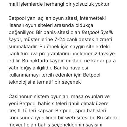
mali işlemlerde herhangi bir yolsuzluk yoktur
Betpool yeni açılan oyun sitesi, internetteki
lisanslı oyun siteleri arasında oldukça
beğeniliyor. Bir bahis sitesi olan
Betpool üyelik
kaydı
, müşterilerine 7-24 canlı destek hizmeti
sunmaktadır. Bu örnek için saygın sitelerdeki
canlı turnuva programlarını incelemeniz tavsiye
edilir. Bu noktada kaybın miktarı, ne kadar para
yatırıldığıyla ilgilidir. Banka havalesi
kullanmamayı tercih edenler için Betpool
teknolojisi alternatif bir seçenek
Casinonun sistem oyunları, masa oyunları ve
yeni Betpool bahis siteleri dahil olmak üzere
çeşitli türleri kapsar. Betpool, spor bahisleri
konusunda iyi bilinen bir web sitesidir. Bu sitede
mevcut olan bahis seçeneklerinin sayısını