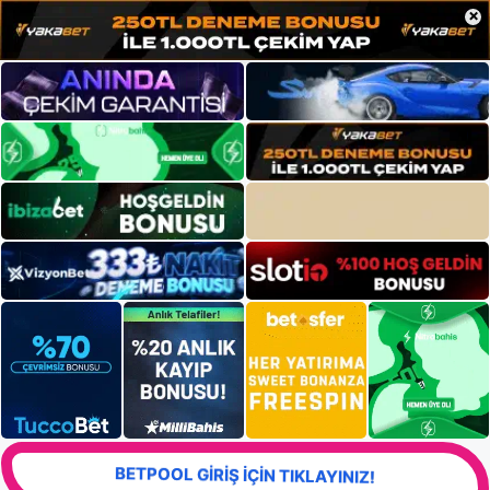
×
BETPOOL GİRİŞ İÇİN TIKLAYINIZ!