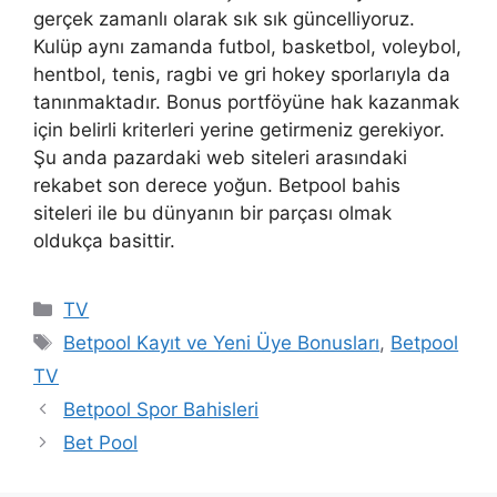
gerçek zamanlı olarak sık sık güncelliyoruz.
Kulüp aynı zamanda futbol, basketbol, voleybol,
hentbol, tenis, ragbi ve gri hokey sporlarıyla da
tanınmaktadır. Bonus portföyüne hak kazanmak
için belirli kriterleri yerine getirmeniz gerekiyor.
Şu anda pazardaki web siteleri arasındaki
rekabet son derece yoğun. Betpool bahis
siteleri ile bu dünyanın bir parçası olmak
oldukça basittir.
Kategoriler
TV
Etiketler
Betpool Kayıt ve Yeni Üye Bonusları
,
Betpool
TV
Betpool Spor Bahisleri
Bet Pool