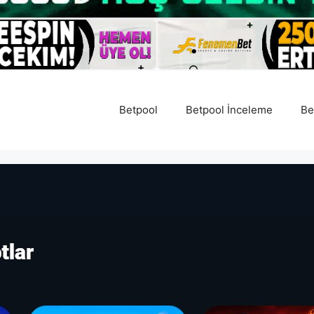
Betpool
Betpool İnceleme
Be