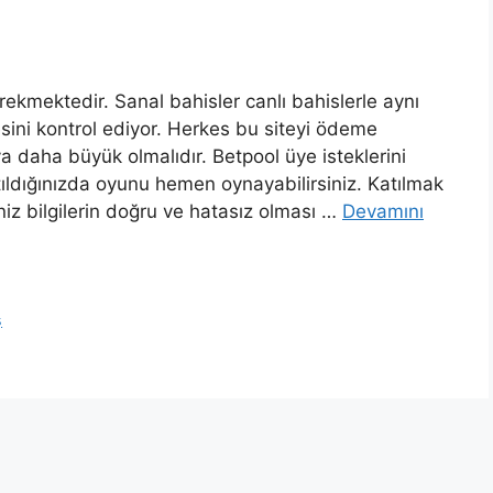
ekmektedir. Sanal bahisler canlı bahislerle aynı
esini kontrol ediyor. Herkes bu siteyi ödeme
a daha büyük olmalıdır. Betpool üye isteklerini
atıldığınızda oyunu hemen oynayabilirsiniz. Katılmak
iniz bilgilerin doğru ve hatasız olması …
Devamını
ş