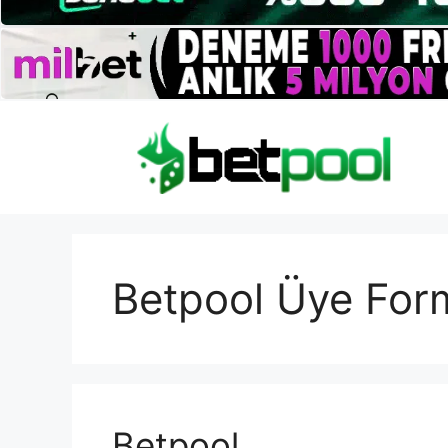
İçeriğe
atla
Betpool Üye For
Betpool