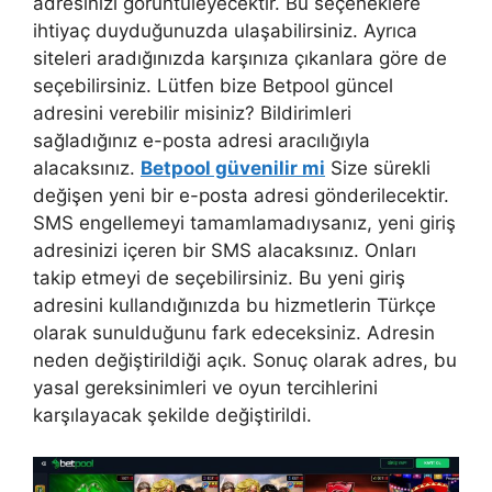
adresinizi görüntüleyecektir. Bu seçeneklere
ihtiyaç duyduğunuzda ulaşabilirsiniz. Ayrıca
siteleri aradığınızda karşınıza çıkanlara göre de
seçebilirsiniz. Lütfen bize Betpool güncel
adresini verebilir misiniz? Bildirimleri
sağladığınız e-posta adresi aracılığıyla
alacaksınız.
Betpool güvenilir mi
Size sürekli
değişen yeni bir e-posta adresi gönderilecektir.
SMS engellemeyi tamamlamadıysanız, yeni giriş
adresinizi içeren bir SMS alacaksınız. Onları
takip etmeyi de seçebilirsiniz. Bu yeni giriş
adresini kullandığınızda bu hizmetlerin Türkçe
olarak sunulduğunu fark edeceksiniz. Adresin
neden değiştirildiği açık. Sonuç olarak adres, bu
yasal gereksinimleri ve oyun tercihlerini
karşılayacak şekilde değiştirildi.