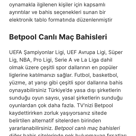
oynamakla ilgilenen kişiler için kapsamlı
ayrıntılar ve bahis seçenekleri sunan bir
elektronik tablo formatında düzenlenmiştir
Betpool Canlı Maç Bahisleri
UEFA Şampiyonlar Ligi, UEF Avrupa Ligi, Süper
Lig, NBA, Pro Ligi, Serie A ve La Liga dahil
olmak üzere çeşitli spor dallarının en popüler
liglerine katılmanızı sağlar. Futbol, basketbol,
yüzme, at yarışı gibi çeşitli spor dallarına bahis
oynayabilirsiniz Türkiye’de yasa dışı şirketlerin
sunduğu oyun sayısı, yasal şirketlerin sunduğu
oyunlardan çok daha fazla. TV’nizi Betpool
kaydettirirken zorluk yaşıyorsanız sitede
belirtilen alternatif sitelerden birinden
yararlanabilirsiniz.
Betpool canlı maç bahisleri
diğer bahis sitelerinde pek bulunmayan fırsatları