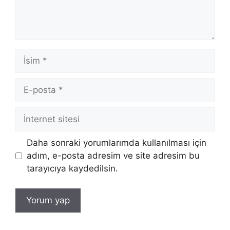
İsim
E-
posta
İnternet
sitesi
Daha sonraki yorumlarımda kullanılması için
adım, e-posta adresim ve site adresim bu
tarayıcıya kaydedilsin.