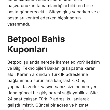
başvurunuzun tamamlandığını bildiren bir e-
posta gönderecektir. Siteye giriş yaparken ve e-
postaları kontrol ederken hiçbir sorun
yaşanmadı.
Betpool Bahis
Kuponları
Betpool şu anda nerede ikamet ediyor? İletişim
ve Bilgi Teknolojileri Bakanlığı kapatma kararı
aldı. Kararın ardından Türk IP adreslerine
bağlanmada sorunlarla karşılaştık. Giriş
yapmakta zorluk yaşıyorsanız size hemen yeni,
daha güncel bir giriş adresi sağlayabiliriz. Site
24 saat çalışan Türk IP adresi kullanılarak
geliştirilmiştir. Güncel bir adres ve hizmet