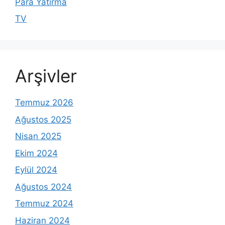
Para Yatırma
TV
Arşivler
Temmuz 2026
Ağustos 2025
Nisan 2025
Ekim 2024
Eylül 2024
Ağustos 2024
Temmuz 2024
Haziran 2024