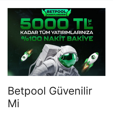
Betpool Güvenilir
Mi