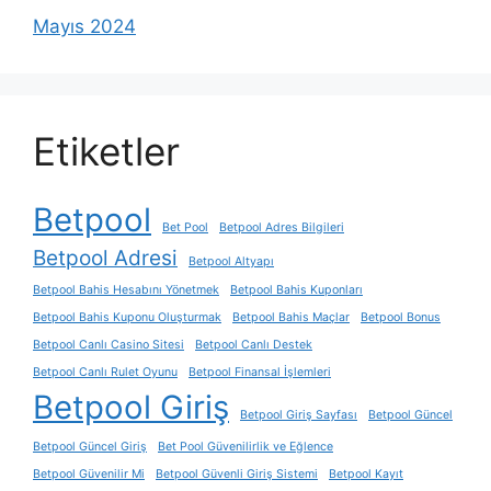
Mayıs 2024
Etiketler
Betpool
Bet Pool
Betpool Adres Bilgileri
Betpool Adresi
Betpool Altyapı
Betpool Bahis Hesabını Yönetmek
Betpool Bahis Kuponları
Betpool Bahis Kuponu Oluşturmak
Betpool Bahis Maçlar
Betpool Bonus
Betpool Canlı Casino Sitesi
Betpool Canlı Destek
Betpool Canlı Rulet Oyunu
Betpool Finansal İşlemleri
Betpool Giriş
Betpool Giriş Sayfası
Betpool Güncel
Betpool Güncel Giriş
Bet Pool Güvenilirlik ve Eğlence
Betpool Güvenilir Mi
Betpool Güvenli Giriş Sistemi
Betpool Kayıt