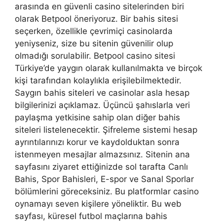
arasında en güvenli casino sitelerinden biri
olarak Betpool öneriyoruz. Bir bahis sitesi
seçerken, özellikle çevrimiçi casinolarda
yeniyseniz, size bu sitenin güvenilir olup
olmadığı sorulabilir. Betpool casino sitesi
Türkiye’de yaygın olarak kullanılmakta ve birçok
kişi tarafından kolaylıkla erişilebilmektedir.
Saygın bahis siteleri ve casinolar asla hesap
bilgilerinizi açıklamaz. Üçüncü şahıslarla veri
paylaşma yetkisine sahip olan diğer bahis
siteleri listelenecektir. Şifreleme sistemi hesap
ayrıntılarınızı korur ve kaydolduktan sonra
istenmeyen mesajlar almazsınız. Sitenin ana
sayfasını ziyaret ettiğinizde sol tarafta Canlı
Bahis, Spor Bahisleri, E-spor ve Sanal Sporlar
bölümlerini göreceksiniz. Bu platformlar casino
oynamayı seven kişilere yöneliktir. Bu web
sayfası, küresel futbol maçlarına bahis