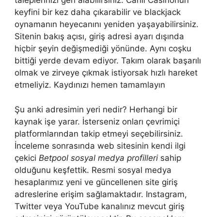
taleplerinizi geri alabilirsiniz. Canlı Casinonun
keyfini bir kez daha çıkarabilir ve blackjack
oynamanın heyecanını yeniden yaşayabilirsiniz.
Sitenin bakış açısı, giriş adresi ayarı dışında
hiçbir şeyin değişmediği yönünde. Aynı coşku
bittiği yerde devam ediyor. Takım olarak başarılı
olmak ve zirveye çıkmak istiyorsak hızlı hareket
etmeliyiz. Kaydınızı hemen tamamlayın
Şu anki adresimin yeri nedir? Herhangi bir
kaynak işe yarar. İsterseniz onları çevrimiçi
platformlarından takip etmeyi seçebilirsiniz.
İnceleme sonrasında web sitesinin kendi ilgi
çekici
Betpool
sosyal medya profilleri
sahip
olduğunu keşfettik. Resmi sosyal medya
hesaplarımız yeni ve güncellenen site giriş
adreslerine erişim sağlamaktadır. Instagram,
Twitter veya YouTube kanalınız mevcut giriş