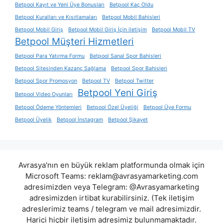
Betpool Kayıt ve Yeni Üye Bonusları
Betpool Kaç Oldu
Betpool Kuralları ve Kısıtlamaları
Betpool Mobil Bahisleri
Betpool Mobil Giriş
Betpool Mobil Giriş İçin iletişim
Betpool Mobil TV
Betpool Müşteri Hizmetleri
Betpool Para Yatırma Formu
Betpool Sanal Spor Bahisleri
Betpool Sitesinden Kazanç Sağlama
Betpool Spor Bahisleri
Betpool Spor Promosyon
Betpool TV
Betpool Twitter
Betpool Yeni Giriş
Betpool Video Oyunları
Betpool Ödeme Yöntemleri
Betpool Özel Üyeliği
Betpool Üye Formu
Betpool Üyelik
Betpool İnstagram
Betpool Şikayet
Avrasya'nın en büyük reklam platformunda olmak için
Microsoft Teams:
reklam@avrasyamarketing.com
adresimizden veya Telegram: @Avrasyamarketing
adresimizden irtibat kurabilirsiniz. (Tek iletişim
adreslerimiz teams / telegram ve mail adresimizdir.
Harici hiçbir iletişim adresimiz bulunmamaktadır.