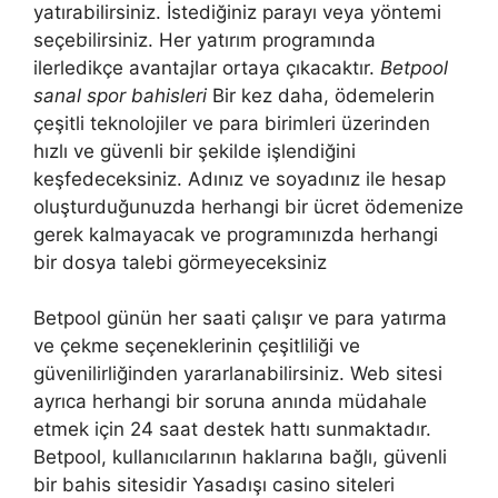
yatırabilirsiniz. İstediğiniz parayı veya yöntemi
seçebilirsiniz. Her yatırım programında
ilerledikçe avantajlar ortaya çıkacaktır.
Betpool
sanal spor bahisleri
Bir kez daha, ödemelerin
çeşitli teknolojiler ve para birimleri üzerinden
hızlı ve güvenli bir şekilde işlendiğini
keşfedeceksiniz. Adınız ve soyadınız ile hesap
oluşturduğunuzda herhangi bir ücret ödemenize
gerek kalmayacak ve programınızda herhangi
bir dosya talebi görmeyeceksiniz
Betpool günün her saati çalışır ve para yatırma
ve çekme seçeneklerinin çeşitliliği ve
güvenilirliğinden yararlanabilirsiniz. Web sitesi
ayrıca herhangi bir soruna anında müdahale
etmek için 24 saat destek hattı sunmaktadır.
Betpool, kullanıcılarının haklarına bağlı, güvenli
bir bahis sitesidir Yasadışı casino siteleri