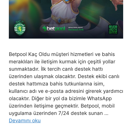
Betpool Kaç Oldu müşteri hizmetleri ve bahis
meraklıları ile iletişim kurmak için çeşitli yollar
sunmaktadır. İlk tercih canlı destek hattı
üzerinden ulaşmak olacaktır. Destek ekibi canlı
destek hattımıza bahis tutkunlarına isim,
kullanıcı adı ve e-posta adresini girerek yardımcı
olacaktır. Diğer bir yol da bizimle WhatsApp
üzerinden iletişime geçmektir. Betpool, mobil
uygulama üzerinden 7/24 destek sunan …
Devamını oku