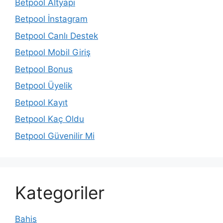
Betpool Altyapı
Betpool İnstagram
Betpool Canlı Destek
Betpool Mobil Giriş
Betpool Bonus
Betpool Üyelik
Betpool Kayıt
Betpool Kaç Oldu
Betpool Güvenilir Mi
Kategoriler
Bahis