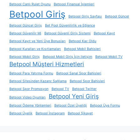
Betpool Canlı Rulet Oyunu
Betpool Finansal İşlemleri
Betpool Giriş
Betpool Giriş Sayfası
Betpool Güncel
Betpool Güncel Giriş
Bet Pool Güvenilirlik ve Eğlence
Betpool Güvenilir Mi
Betpool Güvenli Giriş Sistemi
Betpool Kayıt
Betpool Kayıt ve Yeni Üye Bonusları
Betpool Kaç Oldu
Betpool Kuralları ve Kısıtlamaları
Betpool Mobil Bahisleri
Betpool Mobil Giriş
Betpool Mobil Giriş İçin iletişim
Betpool Mobil TV
Betpool Müşteri Hizmetleri
Betpool Para Yatırma Formu
Betpool Sanal Spor Bahisleri
Betpool Sitesinden Kazanç Sağlama
Betpool Spor Bahisleri
Betpool Spor Promosyon
Betpool TV
Betpool Twitter
Betpool Yeni Giriş
Betpool Video Oyunları
Betpool Ödeme Yöntemleri
Betpool Özel Üyeliği
Betpool Üye Formu
Betpool Üyelik
Betpool İnstagram
Betpool Şikayet