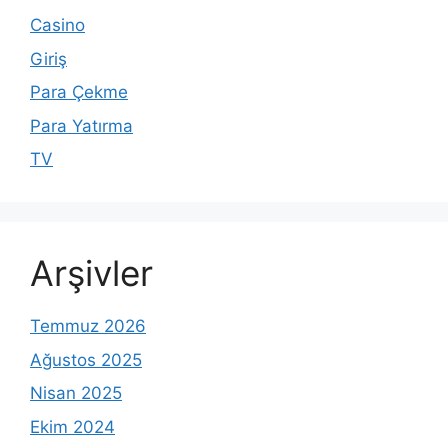
Casino
Giriş
Para Çekme
Para Yatırma
TV
Arşivler
Temmuz 2026
Ağustos 2025
Nisan 2025
Ekim 2024