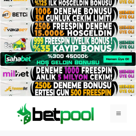
İçeriğe
atla
Menü