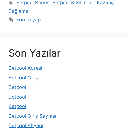
Etiketler
Betpool Bonus
,
Betpool Sitesinden Kazanç
Sağlama
Yorum yap
Son Yazılar
Betpool Adresi
Betpool Giriş
Betpool
Betpool
Betpool
Betpool Giriş Sayfası
Betpool Altyapı