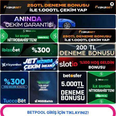
×
BETPOOL GİRİŞ İÇİN TIKLAYINIZ!