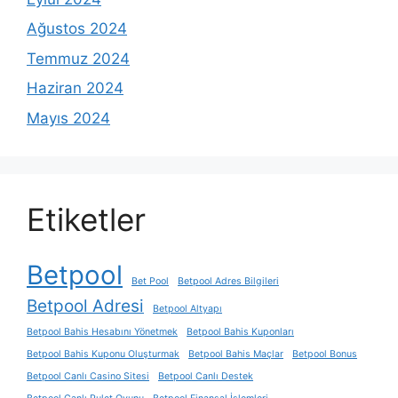
Ağustos 2024
Temmuz 2024
Haziran 2024
Mayıs 2024
Etiketler
Betpool
Bet Pool
Betpool Adres Bilgileri
Betpool Adresi
Betpool Altyapı
Betpool Bahis Hesabını Yönetmek
Betpool Bahis Kuponları
Betpool Bahis Kuponu Oluşturmak
Betpool Bahis Maçlar
Betpool Bonus
Betpool Canlı Casino Sitesi
Betpool Canlı Destek