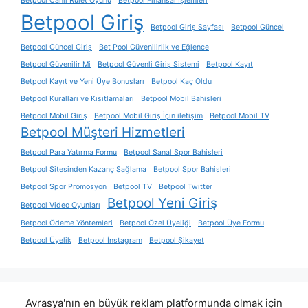
Betpool Canlı Rulet Oyunu
Betpool Finansal İşlemleri
Betpool Giriş
Betpool Giriş Sayfası
Betpool Güncel
Betpool Güncel Giriş
Bet Pool Güvenilirlik ve Eğlence
Betpool Güvenilir Mi
Betpool Güvenli Giriş Sistemi
Betpool Kayıt
Betpool Kayıt ve Yeni Üye Bonusları
Betpool Kaç Oldu
Betpool Kuralları ve Kısıtlamaları
Betpool Mobil Bahisleri
Betpool Mobil Giriş
Betpool Mobil Giriş İçin iletişim
Betpool Mobil TV
Betpool Müşteri Hizmetleri
Betpool Para Yatırma Formu
Betpool Sanal Spor Bahisleri
Betpool Sitesinden Kazanç Sağlama
Betpool Spor Bahisleri
Betpool Spor Promosyon
Betpool TV
Betpool Twitter
Betpool Yeni Giriş
Betpool Video Oyunları
Betpool Ödeme Yöntemleri
Betpool Özel Üyeliği
Betpool Üye Formu
Betpool Üyelik
Betpool İnstagram
Betpool Şikayet
Avrasya'nın en büyük reklam platformunda olmak için