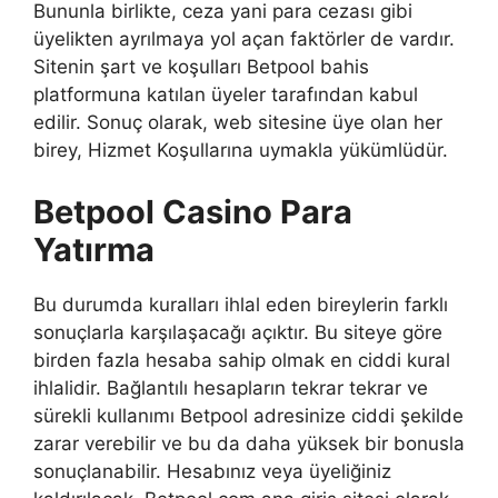
Bununla birlikte, ceza yani para cezası gibi
üyelikten ayrılmaya yol açan faktörler de vardır.
Sitenin şart ve koşulları Betpool bahis
platformuna katılan üyeler tarafından kabul
edilir. Sonuç olarak, web sitesine üye olan her
birey, Hizmet Koşullarına uymakla yükümlüdür.
Betpool Casino Para
Yatırma
Bu durumda kuralları ihlal eden bireylerin farklı
sonuçlarla karşılaşacağı açıktır. Bu siteye göre
birden fazla hesaba sahip olmak en ciddi kural
ihlalidir. Bağlantılı hesapların tekrar tekrar ve
sürekli kullanımı Betpool adresinize ciddi şekilde
zarar verebilir ve bu da daha yüksek bir bonusla
sonuçlanabilir. Hesabınız veya üyeliğiniz