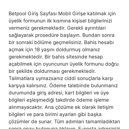
Betpool Giriş Sayfası Mobil Girişe katılmak için
üyelik formunun ilk kısmına kişisel bilgilerinizi
vermeniz gerekmektedir. Gerekli ayrıntıları
sağlayarak prosedüre başlayın. Bundan sonra
bir sonraki bölüme geçmelisiniz. Bahis hesabı
açmak için 18 yaşını doldurmuş olmanız
gerekmektedir. Bir bahis sitesinde hesap
açabilmek için oyuncunun üyelik formunu doğru
bir şekilde doldurması gerekmektedir.
Talimatlara uymazsanız ciddi sonuçlarla karşı
karşıya kalırsınız. Ödeme talebinde bulunmanız
durumunda giriş adresi, kart bilgileri ve üye
bilgileri eşleşmediği takdirde ödeme işleme
alınmayacaktır. Ana çözüme ek olarak iletişim
bilgileri ve para birimi ayarları gibi başka
çözümler de sunar. Tüm adımları tamamladıktan
sonra onay butonuna tıklayın. E-posta adresinizi