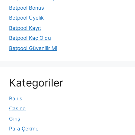
Betpool Bonus
Betpool Üyelik
Betpool Kayıt
Betpool Kaç Oldu
Betpool Güvenilir Mi
Kategoriler
Bahis
Casino
Giriş
Para Çekme