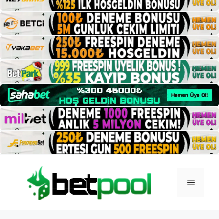
İçeriğe
atla
Menü