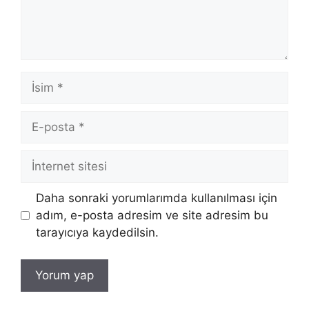
İsim
E-
posta
İnternet
sitesi
Daha sonraki yorumlarımda kullanılması için
adım, e-posta adresim ve site adresim bu
tarayıcıya kaydedilsin.