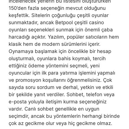
İncelenecek yerlerin bu listesini oluştururken
150’den fazla seçeneğin mevcut olduğunu
keşfettik. Sitelerin çoğunluğu çeşitli oyunlar
sunmaktadır, ancak Betpool çeşitli casino
oyunları seçenekleri sunmak için önemli çaba
harcadığı açıktır. Yazılım, popüler satıcıların hem
klasik hem de modern sürümlerini içerir.
Oynamaya başlamak için öncelikle bir hesap
oluşturmalı, oyunlara bahis koymalı, tercih
ettiğiniz ödeme yöntemini seçmeli, yeni
oyuncular için ilk para yatırma işlemini yapmalı
ve promosyon koşullarını öğrenmelisiniz. Çok
sayıda soru sordum ve derhal, yetkin ve etkili
bir şekilde yanıt verdiler. Sohbet, telefon veya
e-posta yoluyla iletişim kurma seçeneğiniz
vardır. Canlı sohbet genellikle en uygun
seçimdir, ancak bu yöntemlerin herhangi birinde
çok az gecikme olur veya hiç gecikme olmaz.