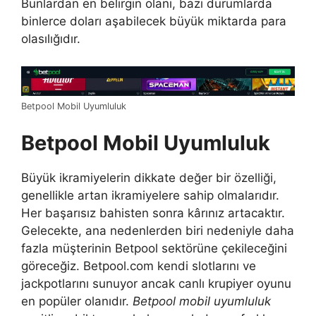
Bunlardan en belirgin olanı, bazı durumlarda
binlerce doları aşabilecek büyük miktarda para
olasılığıdır.
Betpool Mobil Uyumluluk
Betpool Mobil Uyumluluk
Büyük ikramiyelerin dikkate değer bir özelliği,
genellikle artan ikramiyelere sahip olmalarıdır.
Her başarısız bahisten sonra kârınız artacaktır.
Gelecekte, ana nedenlerden biri nedeniyle daha
fazla müşterinin Betpool sektörüne çekileceğini
göreceğiz. Betpool.com kendi slotlarını ve
jackpotlarını sunuyor ancak canlı krupiyer oyunu
en popüler olanıdır.
Betpool mobil uyumluluk