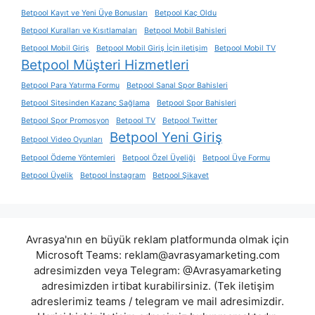
Betpool Kayıt ve Yeni Üye Bonusları
Betpool Kaç Oldu
Betpool Kuralları ve Kısıtlamaları
Betpool Mobil Bahisleri
Betpool Mobil Giriş
Betpool Mobil Giriş İçin iletişim
Betpool Mobil TV
Betpool Müşteri Hizmetleri
Betpool Para Yatırma Formu
Betpool Sanal Spor Bahisleri
Betpool Sitesinden Kazanç Sağlama
Betpool Spor Bahisleri
Betpool Spor Promosyon
Betpool TV
Betpool Twitter
Betpool Yeni Giriş
Betpool Video Oyunları
Betpool Ödeme Yöntemleri
Betpool Özel Üyeliği
Betpool Üye Formu
Betpool Üyelik
Betpool İnstagram
Betpool Şikayet
Avrasya'nın en büyük reklam platformunda olmak için
Microsoft Teams:
reklam@avrasyamarketing.com
adresimizden veya Telegram: @Avrasyamarketing
adresimizden irtibat kurabilirsiniz. (Tek iletişim
adreslerimiz teams / telegram ve mail adresimizdir.