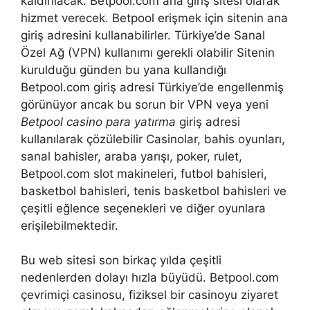
kaldırılacak. Betpool.com ana giriş sitesi olarak
hizmet verecek. Betpool erişmek için sitenin ana
giriş adresini kullanabilirler. Türkiye’de Sanal
Özel Ağ (VPN) kullanımı gerekli olabilir Sitenin
kurulduğu günden bu yana kullandığı
Betpool.com giriş adresi Türkiye’de engellenmiş
görünüyor ancak bu sorun bir VPN veya yeni
Betpool casino para yatırma
giriş adresi
kullanılarak çözülebilir Casinolar, bahis oyunları,
sanal bahisler, araba yarışı, poker, rulet,
Betpool.com slot makineleri, futbol bahisleri,
basketbol bahisleri, tenis basketbol bahisleri ve
çeşitli eğlence seçenekleri ve diğer oyunlara
erişilebilmektedir.
Bu web sitesi son birkaç yılda çeşitli
nedenlerden dolayı hızla büyüdü. Betpool.com
çevrimiçi casinosu, fiziksel bir casinoyu ziyaret