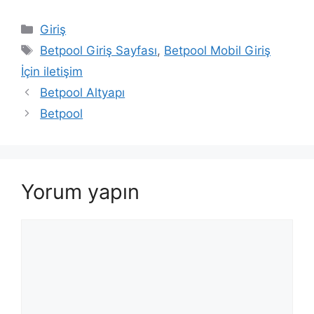
Kategoriler
Giriş
Etiketler
Betpool Giriş Sayfası
,
Betpool Mobil Giriş
İçin iletişim
Betpool Altyapı
Betpool
Yorum yapın
Yorum