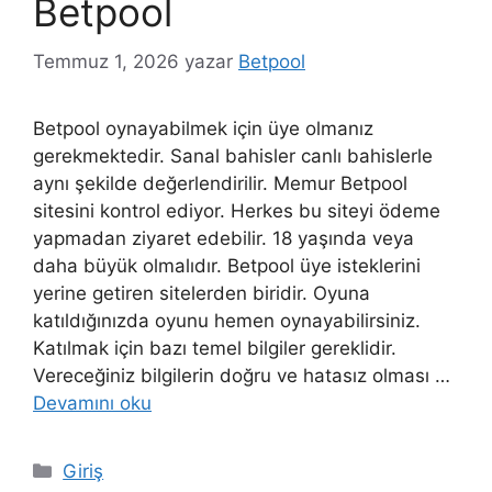
Betpool
Temmuz 1, 2026
yazar
Betpool
Betpool oynayabilmek için üye olmanız
gerekmektedir. Sanal bahisler canlı bahislerle
aynı şekilde değerlendirilir. Memur Betpool
sitesini kontrol ediyor. Herkes bu siteyi ödeme
yapmadan ziyaret edebilir. 18 yaşında veya
daha büyük olmalıdır. Betpool üye isteklerini
yerine getiren sitelerden biridir. Oyuna
katıldığınızda oyunu hemen oynayabilirsiniz.
Katılmak için bazı temel bilgiler gereklidir.
Vereceğiniz bilgilerin doğru ve hatasız olması …
Devamını oku
Kategoriler
Giriş