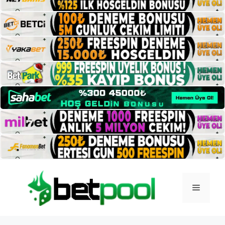
İçeriğe
atla
Menü