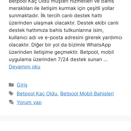
Betpool Kaç Oldu müşteri hizmetleri ve bahis
meraklıları ile iletişim kurmak için çeşitli yollar
sunmaktadır. İlk tercih canlı destek hattı
üzerinden ulaşmak olacaktır. Destek ekibi canlı
destek hattımıza bahis tutkunlarına isim,
kullanıcı adı ve e-posta adresini girerek yardımcı
olacaktır. Diğer bir yol da bizimle WhatsApp
üzerinden iletişime geçmektir. Betpool, mobil
uygulama üzerinden 7/24 destek sunan …
Devamını oku
Kategoriler
Giriş
Etiketler
Betpool Kaç Oldu
,
Betpool Mobil Bahisleri
Yorum yap