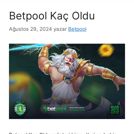
Betpool Kaç Oldu
Ağustos 29, 2024
yazar
Betpool