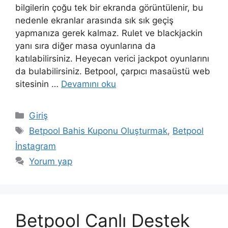
bilgilerin çoğu tek bir ekranda görüntülenir, bu
nedenle ekranlar arasında sık sık geçiş
yapmanıza gerek kalmaz. Rulet ve blackjackin
yanı sıra diğer masa oyunlarına da
katılabilirsiniz. Heyecan verici jackpot oyunlarını
da bulabilirsiniz. Betpool, çarpıcı masaüstü web
sitesinin …
Devamını oku
Kategoriler
Giriş
Etiketler
Betpool Bahis Kuponu Oluşturmak
,
Betpool
İnstagram
Yorum yap
Betpool Canlı Destek