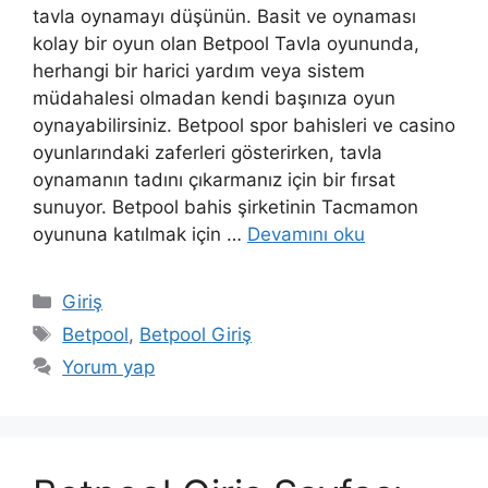
tavla oynamayı düşünün. Basit ve oynaması
kolay bir oyun olan Betpool Tavla oyununda,
herhangi bir harici yardım veya sistem
müdahalesi olmadan kendi başınıza oyun
oynayabilirsiniz. Betpool spor bahisleri ve casino
oyunlarındaki zaferleri gösterirken, tavla
oynamanın tadını çıkarmanız için bir fırsat
sunuyor. Betpool bahis şirketinin Tacmamon
oyununa katılmak için …
Devamını oku
Kategoriler
Giriş
Etiketler
Betpool
,
Betpool Giriş
Yorum yap