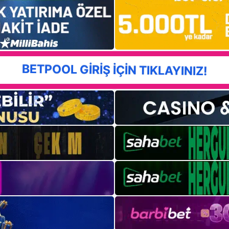
BETPOOL GİRİŞ İÇİN TIKLAYINIZ!