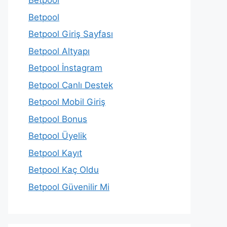
Betpool
Betpool
Betpool Giriş Sayfası
Betpool Altyapı
Betpool İnstagram
Betpool Canlı Destek
Betpool Mobil Giriş
Betpool Bonus
Betpool Üyelik
Betpool Kayıt
Betpool Kaç Oldu
Betpool Güvenilir Mi