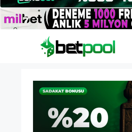
İçeriğe
atla