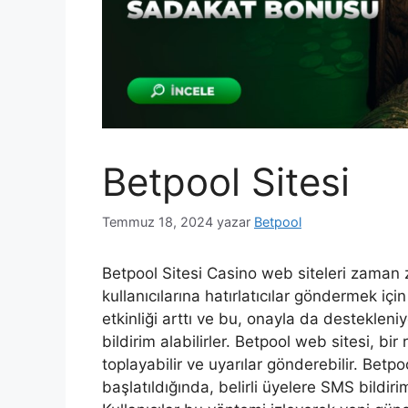
Betpool Sitesi
Temmuz 18, 2024
yazar
Betpool
Betpool Sitesi Casino web siteleri zaman
kullanıcılarına hatırlatıcılar göndermek içi
etkinliği arttı ve bu, onayla da destekleniy
bildirim alabilirler. Betpool web sitesi, b
toplayabilir ve uyarılar gönderebilir. Be
başlatıldığında, belirli üyelere SMS bildirim